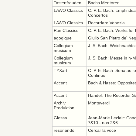
Tastenfreuden
Bachs Mentoren
LAWO Classics
C. P. E. Bach: Empfinds
Concertos
LAWO Classics
Recordare Venezia
Pan Classics
C. P. E. Bach: Works for 
agogique
Giulio San Pietro de' Ne
Collegium
J. S. Bach: Weichnachts
musicum
Collegium
J. S. Bach: Messe in h-M
musicum
TYXart
C. P. E. Bach: Sonatas f
Continuo
Accent
Bach & Hasse: Opposites
Accent
Handel: The Recorder S
Archiv
Monteverdi
Produktion
Glossa
Jean-Marie Leclair: Conce
7&10 - nos 2&6
resonando
Cercar la voce