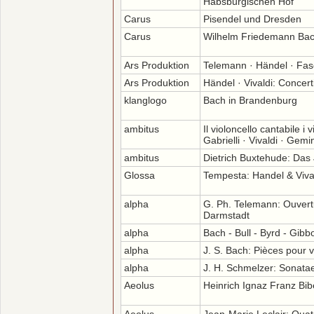
Habsburgischen Hof
Carus
Pisendel und Dresden
Carus
Wilhelm Friedemann Bach
Ars Produktion
Telemann · Händel · Fa
Ars Produktion
Händel · Vivaldi: Concerti
klanglogo
Bach in Brandenburg
ambitus
Il violoncello cantabile i 
Gabrielli · Vivaldi · Gemin
ambitus
Dietrich Buxtehude: Das
Glossa
Tempesta: Handel & Viva
alpha
G. Ph. Telemann: Ouvert
Darmstadt
alpha
Bach - Bull - Byrd - Gibbo
alpha
J. S. Bach: Pièces pour 
alpha
J. H. Schmelzer: Sonatae
Aeolus
Heinrich Ignaz Franz Bi