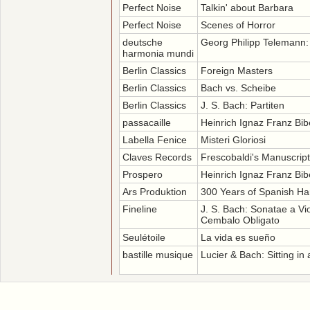
Perfect Noise
Talkin' about Barbara
Perfect Noise
Scenes of Horror
deutsche
Georg Philipp Telemann:
harmonia mundi
Berlin Classics
Foreign Masters
Berlin Classics
Bach vs. Scheibe
Berlin Classics
J. S. Bach: Partiten
passacaille
Heinrich Ignaz Franz Bi
Labella Fenice
Misteri Gloriosi
Claves Records
Frescobaldi's Manuscrip
Prospero
Heinrich Ignaz Franz Bi
Ars Produktion
300 Years of Spanish Ha
Fineline
J. S. Bach: Sonatae a V
Cembalo Obligato
Seulétoile
La vida es sueño
bastille musique
Lucier & Bach: Sitting i