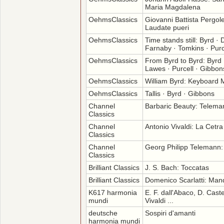
Maria Magdalena
OehmsClassics
Giovanni Battista Pergole
Laudate pueri
OehmsClassics
Time stands still: Byrd ·
Farnaby · Tomkins · Purc
OehmsClassics
From Byrd to Byrd: Byrd 
Lawes · Purcell · Gibbons
OehmsClassics
William Byrd: Keyboard 
OehmsClassics
Tallis · Byrd · Gibbons
Channel
Barbaric Beauty: Telema
Classics
Channel
Antonio Vivaldi: La Cetra
Classics
Channel
Georg Philipp Telemann:
Classics
Brilliant Classics
J. S. Bach: Toccatas
Brilliant Classics
Domenico Scarlatti: Man
K617 harmonia
E. F. dall'Abaco, D. Castel
mundi
Vivaldi ...
deutsche
Sospiri d'amanti
harmonia mundi