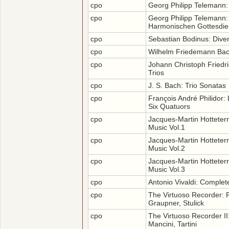
cpo
Georg Philipp Telemann: 
cpo
Georg Philipp Telemann:
Harmonischen Gottesdie
cpo
Sebastian Bodinus: Dive
cpo
Wilhelm Friedemann Bac
cpo
Johann Christoph Friedr
Trios
cpo
J. S. Bach: Trio Sonatas
cpo
François André Philidor: 
Six Quatuors
cpo
Jacques-Martin Hottete
Music Vol.1
cpo
Jacques-Martin Hottete
Music Vol.2
cpo
Jacques-Martin Hottete
Music Vol.3
cpo
Antonio Vivaldi: Comple
cpo
The Virtuoso Recorder: F
Graupner, Stulick
cpo
The Virtuoso Recorder II
Mancini, Tartini