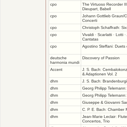
cpo
The Virtuoso Recorder I
Dieupart, Babell
cpo
Johann Gottlieb Graun/C
Concerti
cpo
Christoph Schaffrath: Si
cpo
Vivaldi · Scarlatti · Lotti 
Cantatas
cpo
Agostino Steffani: Duets
deutsche
Discovery of Passion
harmonia mundi
Accent
J. S. Bach: Cembalokonze
& Adaptionen Vol. 2
dhm
J. S. Bach: Brandenburg
dhm
Georg Philipp Telemann:
dhm
Georg Philipp Telemann: 
dhm
Giuseppe & Giovanni Sa
dhm
C. P. E. Bach: Chamber 
dhm
Jean-Marie Leclair: Flute
Concertos, Trio