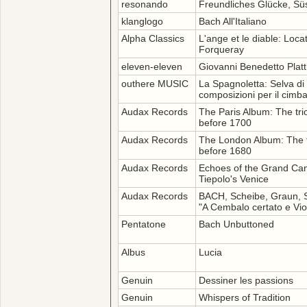
resonando
Freundliches Glücke, Sü
klanglogo
Bach All'Italiano
Alpha Classics
L'ange et le diable: Locatel
Forqueray
eleven-eleven
Giovanni Benedetto Platt
outhere MUSIC
La Spagnoletta: Selva di 
composizioni per il cimba
Audax Records
The Paris Album: The tri
before 1700
Audax Records
The London Album: The t
before 1680
Audax Records
Echoes of the Grand Can
Tiepolo's Venice
Audax Records
BACH, Scheibe, Graun, S
"A Cembalo certato e Vio
Pentatone
Bach Unbuttoned
Albus
Lucia
Genuin
Dessiner les passions
Genuin
Whispers of Tradition