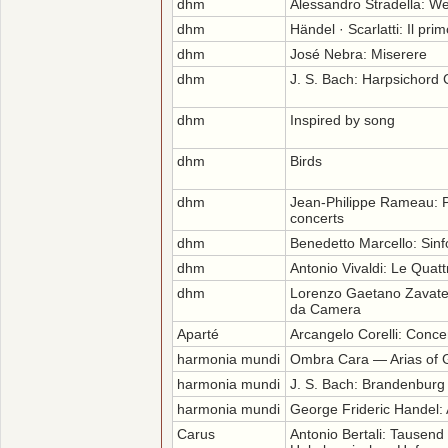
dhm
Alessandro Stradella: W
dhm
Händel · Scarlatti: Il pr
dhm
José Nebra: Miserere
dhm
J. S. Bach: Harpsichord
dhm
Inspired by song
dhm
Birds
dhm
Jean-Philippe Rameau: P
concerts
dhm
Benedetto Marcello: Sinf
dhm
Antonio Vivaldi: Le Quat
dhm
Lorenzo Gaetano Zavater
da Camera
Aparté
Arcangelo Corelli: Concer
harmonia mundi
Ombra Cara — Arias of G
harmonia mundi
J. S. Bach: Brandenburg
harmonia mundi
George Frideric Handel: 
Carus
Antonio Bertali: Tausen