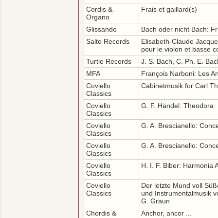
Cordis &
Frais et gaillard(s)
Organo
Glissando
Bach oder nicht Bach: 
Salto Records
Elisabeth-Claude Jacque
pour le violon et basse c
Turtle Records
J. S. Bach, C. Ph. E. Bach
MFA
François Narboni: Les A
Coviello
Cabinetmusik for Carl T
Classics
Coviello
G. F. Händel: Theodora
Classics
Coviello
G. A. Brescianello: Concer
Classics
Coviello
G. A. Brescianello: Concer
Classics
Coviello
H. I. F. Biber: Harmonia A
Classics
Coviello
Der letzte Mund voll Süß
Classics
und Instrumentalmusik v
G. Graun
Chordis &
Anchor, ancor ...