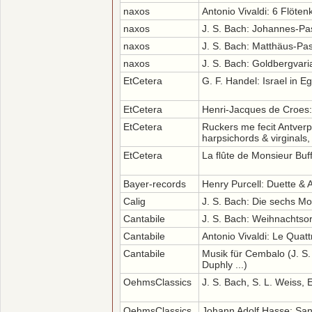
naxos
Antonio Vivaldi: 6 Flöten
naxos
J. S. Bach: Johannes-Pa
naxos
J. S. Bach: Matthäus-Pa
naxos
J. S. Bach: Goldbergvari
EtCetera
G. F. Handel: Israel in E
EtCetera
Henri-Jacques de Croes: 
EtCetera
Ruckers me fecit Antverp
harpsichords & virginals
EtCetera
La flûte de Monsieur Buf
Bayer-records
Henry Purcell: Duette & 
Calig
J. S. Bach: Die sechs Mo
Cantabile
J. S. Bach: Weihnachtsora
Cantabile
Antonio Vivaldi: Le Quatt
Cantabile
Musik für Cembalo (J. S.
Duphly ...)
OehmsClassics
J. S. Bach, S. L. Weiss, 
OehmsClassics
Johann Adolf Hasse: San