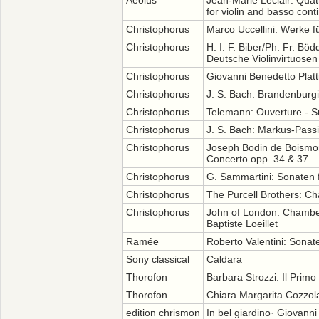
Aeolus
Jean-Marie Leclair: Quat
for violin and basso cont
Christophorus
Marco Uccellini: Werke fü
Christophorus
H. I. F. Biber/Ph. Fr. Böd
Deutsche Violinvirtuosen
Christophorus
Giovanni Benedetto Platt
Christophorus
J. S. Bach: Brandenburg
Christophorus
Telemann: Ouverture - S
Christophorus
J. S. Bach: Markus-Pass
Christophorus
Joseph Bodin de Boismort
Concerto opp. 34 & 37
Christophorus
G. Sammartini: Sonaten f
Christophorus
The Purcell Brothers: C
Christophorus
John of London: Chambe
Baptiste Loeillet
Ramée
Roberto Valentini: Sonat
Sony classical
Caldara
Thorofon
Barbara Strozzi: Il Primo
Thorofon
Chiara Margarita Cozzol
edition chrismon
In bel giardino· Giovanni