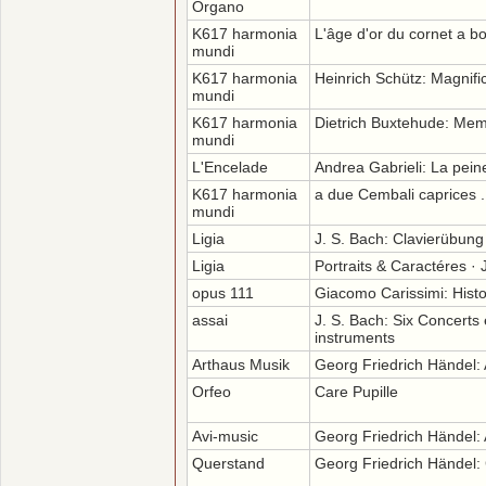
Organo
K617 harmonia
L'âge d'or du cornet a b
mundi
K617 harmonia
Heinrich Schütz: Magnifi
mundi
K617 harmonia
Dietrich Buxtehude: Mem
mundi
L'Encelade
Andrea Gabrieli: La pei
K617 harmonia
a due Cembali caprices .
mundi
Ligia
J. S. Bach: Clavierübung 
Ligia
Portraits & Caractéres ·
opus 111
Giacomo Carissimi: Histo
assai
J. S. Bach: Six Concerts 
instruments
Arthaus Musik
Georg Friedrich Händel:
Orfeo
Care Pupille
Avi-music
Georg Friedrich Händel: 
Querstand
Georg Friedrich Händel: 