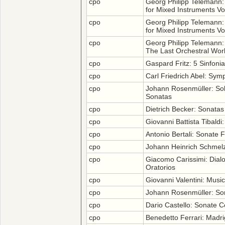
cpo
Georg Philipp Telemann
for Mixed Instruments Vo
cpo
Georg Philipp Telemann
for Mixed Instruments Vo
cpo
Georg Philipp Telemann
The Last Orchestral Wor
cpo
Gaspard Fritz: 5 Sinfoni
cpo
Carl Friedrich Abel: Sym
cpo
Johann Rosenmüller: Sol
Sonatas
cpo
Dietrich Becker: Sonatas
cpo
Giovanni Battista Tibaldi
cpo
Antonio Bertali: Sonate F
cpo
Johann Heinrich Schmelze
cpo
Giacomo Carissimi: Dialo
Oratorios
cpo
Giovanni Valentini: Mus
cpo
Johann Rosenmüller: So
cpo
Dario Castello: Sonate 
cpo
Benedetto Ferrari: Madri