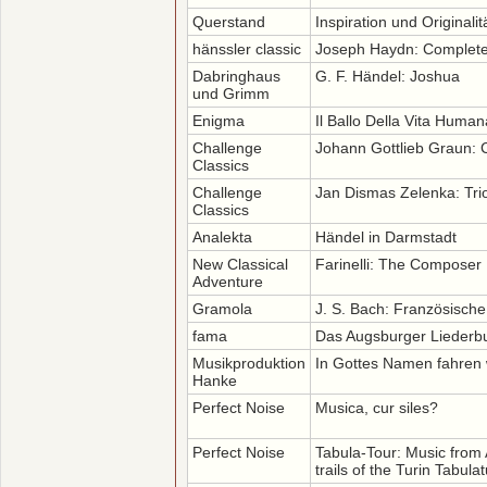
Querstand
Inspiration und Originalit
hänssler classic
Joseph Haydn: Complete
Dabringhaus
G. F. Händel: Joshua
und Grimm
Enigma
Il Ballo Della Vita Human
Challenge
Johann Gottlieb Graun: C
Classics
Challenge
Jan Dismas Zelenka: Tr
Classics
Analekta
Händel in Darmstadt
New Classical
Farinelli: The Composer
Adventure
Gramola
J. S. Bach: Französische
fama
Das Augsburger Liederb
Musikproduktion
In Gottes Namen fahren 
Hanke
Perfect Noise
Musica, cur siles?
Perfect Noise
Tabula-Tour: Music from 
trails of the Turin Tabula