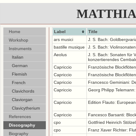
MATTHIA
Home
Label
Title
ars musici
J. S. Bach: Goldbergvari
Workshop
bastille musique
J. S. Bach: Violinsonaten
Instruments
Aeolus
J. S. Bach: Sonaten für
Italian
konzertierendes Cembal
German
Capriccio
Französische Blockflöten
Flemish
Capriccio
Französische Blockflöten
Capriccio
Francesco Geminiani: D
French
Capriccio
Georg Philipp Telemann: 
Clavichords
Claviorgan
Capriccio
Edition Flauto: Europea
Clavicytherium
Capriccio
Fancesco Barsanti: Bloc
References
cpo
Gottfried Heinrich Stölz
Discography
cpo
Franz Xaver Richter: Flu
Biography