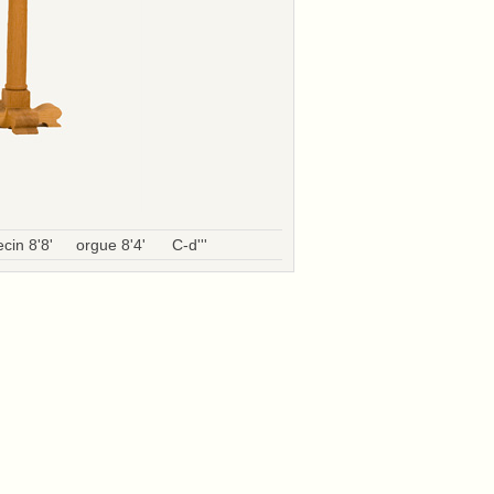
ecin 8'8'
orgue 8'4'
C-d'''