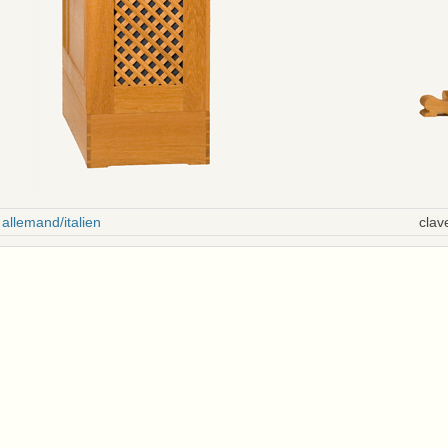
allemand/italien
clav