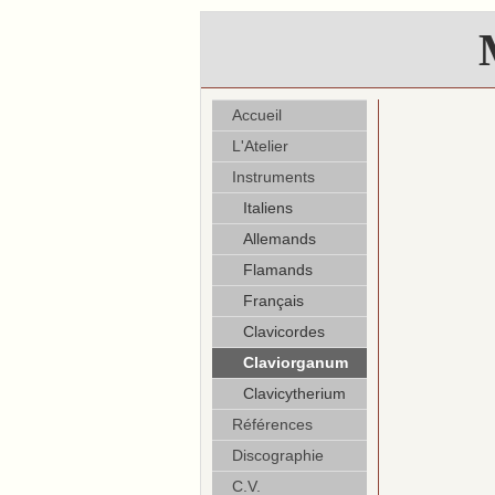
Accueil
L'Atelier
Instruments
Italiens
Allemands
Flamands
Français
Clavicordes
Claviorganum
Clavicytherium
Références
Discographie
C.V.