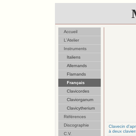
Accueil
L'Atelier
Instruments
Italiens
Allemands
Flamands
Français
Clavicordes
Claviorganum
Clavicytherium
Références
Discographie
Clavecin d'ap
à deux clavier
C.V.