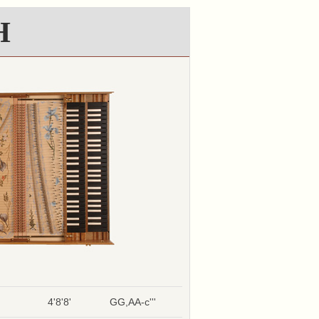
H
4'8'8'
GG,AA-c'''