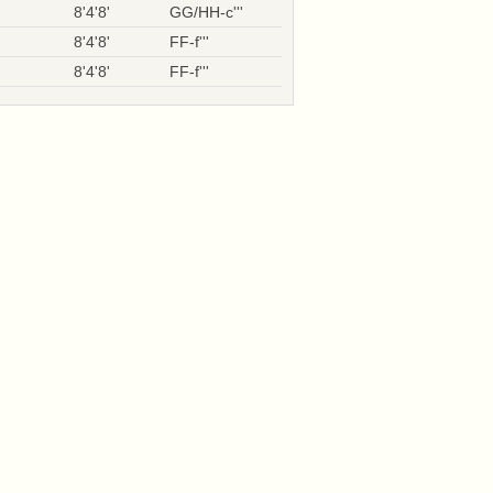
8'4'8'
GG/HH-c'''
8'4'8'
FF-f'''
8'4'8'
FF-f'''