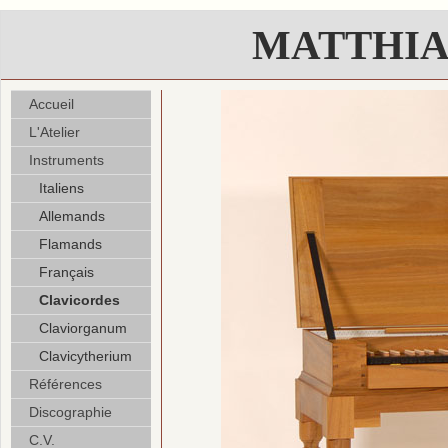
MATTHIA
Accueil
L'Atelier
Instruments
Italiens
Allemands
Flamands
Français
Clavicordes
Claviorganum
Clavicytherium
Références
Discographie
C.V.