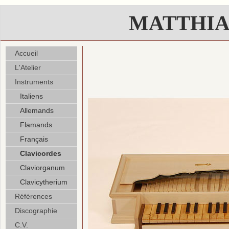
MATTHIA
Accueil
L'Atelier
Instruments
Italiens
Allemands
Flamands
Français
Clavicordes
Claviorganum
Clavicytherium
Références
Discographie
C.V.