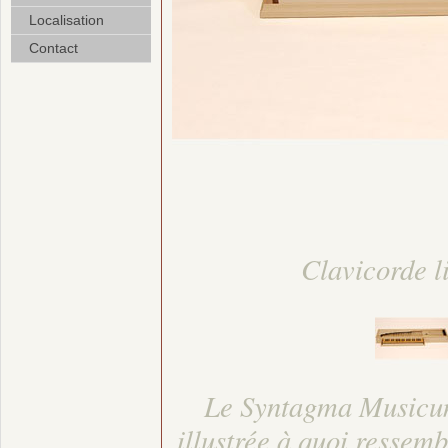
Localisation
Contact
Clavicorde l
Le Syntagma Musicum
illustrée à quoi ressem