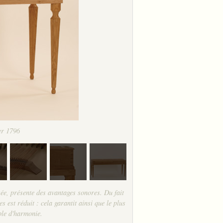
er 1796
sée, présente des avantages sonores. Du fait
s est réduit : cela garantit ainsi que le plus
able d'harmonie.