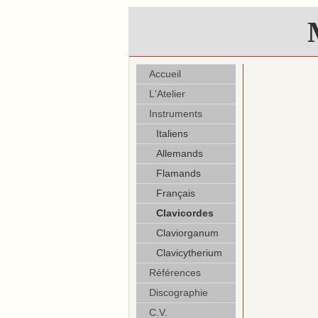
Accueil
L'Atelier
Instruments
Italiens
Allemands
Flamands
Français
Clavicordes
Claviorganum
Clavicytherium
Références
Discographie
C.V.