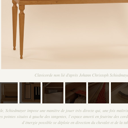
Clavicorde non lié d'après Johann Christoph Schiedmay
de, Schiedmayer impose une manière de jouer très directe qui, une fois maîtri
es pointes situées à gauche des tangentes, l’espace amorti en feutrine des corde
d’énergie possible se déploie en direction du chevalet et de la t