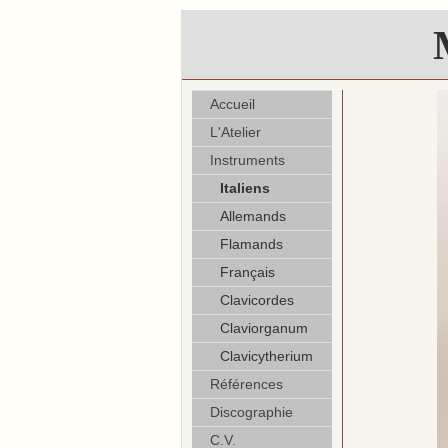
Accueil
L'Atelier
Instruments
Italiens
Allemands
Flamands
Français
Clavicordes
Claviorganum
Clavicytherium
Références
Discographie
C.V.