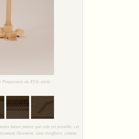
 Pisaurensis du XVIe siècle,
oins laisse penser que cela est possible, cet
résonnent librement, sans étouffoirs, comme