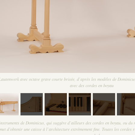
Lautenwerk avec octave grave courte brisée, d’après les modèles de Dominicus
avec des cordes en boyau
instruments de Dominicus, qui suggère d’ailleurs des cordes en boyau, ou du m
met d’obtenir une caisse à l’architecture extrêmement fine. Toutes les cordes 